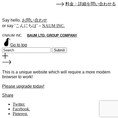
料金・詳細を問い合わせる
Say hello,
お問い合わせ
or say ‘こんにちは’
–
NAUM INC.
©NAUM INC.
BAUM LTD. GROUP COMPANY
Go to top
Submit
This is a unique website which will require a more modern
browser to work!
Please upgrade today!
Share
Twitter
.
Facebook
.
Pinterest
.